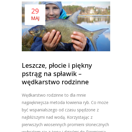
29
MAJ
Leszcze, płocie i piękny
pstrąg na spławik –
wędkarstwo rodzinne
Wędkarstwo rodzinne to dla mnie
najpiękniejsza metoda łowienia ryb. Co może
być wspanialszego od czasu spędzone z
najbliższymi nad wodą. Korzystając z
pierwszych wiosennych promieni słonecznych
wybrałem się z żoną i dziećmi do Rzemienia