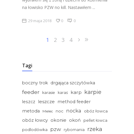
na łowisko PZW no kill. Nastawiłem
29 maja 2018
0
0
1
2
3
4
Tagi
boczny trok
drgająca szczytówka
feeder
karpie
karp
karasie
karaś
leszcze
leszcz
method feeder
nocka
metoda
noc
obóz łowca
Mielec
okonie
obóz łowcy
okoń
pellet łowca
rzeka
pzw
podlodówka
rybomania