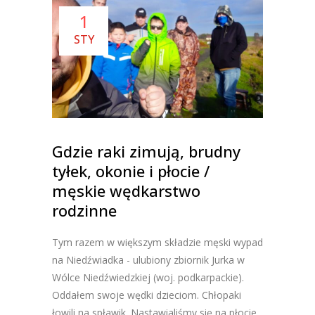
1
STY
Gdzie raki zimują, brudny
tyłek, okonie i płocie /
męskie wędkarstwo
rodzinne
Tym razem w większym składzie męski wypad
na Niedźwiadka - ulubiony zbiornik Jurka w
Wólce Niedźwiedzkiej (woj. podkarpackie).
Oddałem swoje wędki dzieciom. Chłopaki
łowili na spławik. Nastawialiśmy się na płocie