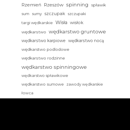
spinning
Rzemień
Rzeszów
spławik
szczupak
sum
sumy
szczupaki
Wisła
wisłok
targi wędkarskie
wędkarstwo gruntowe
wędkarstwo
wędkarstwo karpiowe
wędkarstwo nocą
wędkarstwo podlodowe
wędkarstwo rodzinne
wędkarstwo spinningowe
wędkarstwo spławikowe
wędkarstwo sumowe
zawody wędkarskie
łowca