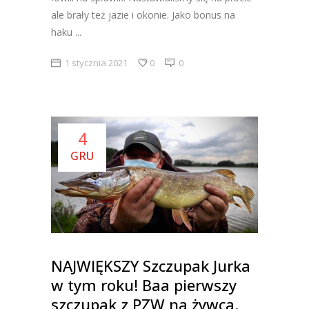
ale brały też jazie i okonie. Jako bonus na
haku
1 stycznia 2021
0
0
4
GRU
NAJWIĘKSZY Szczupak Jurka
w tym roku! Baa pierwszy
szczupak z PZW na żywca.