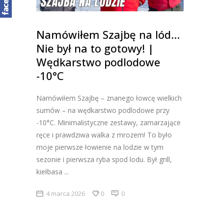
Namówiłem Szajbę na lód…
Nie był na to gotowy! |
Wędkarstwo podlodowe
-10°C
Namówiłem Szajbę – znanego łowcę wielkich
sumów – na wędkarstwo podlodowe przy
-10°C. Minimalistyczne zestawy, zamarzające
ręce i prawdziwa walka z mrozem! To było
moje pierwsze łowienie na lodzie w tym
sezonie i pierwsza ryba spod lodu. Był grill,
kiełbasa
4 marca 2026
0
0