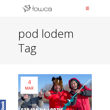
pod lodem
Tag
4
MAR