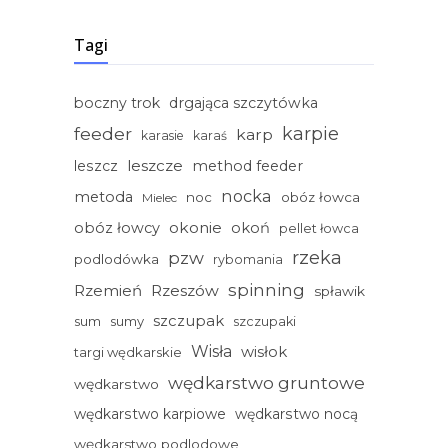
Tagi
boczny trok
drgająca szczytówka
feeder
karpie
karp
karasie
karaś
leszcze
leszcz
method feeder
nocka
metoda
noc
obóz łowca
Mielec
okonie
obóz łowcy
okoń
pellet łowca
rzeka
pzw
podlodówka
rybomania
spinning
Rzemień
Rzeszów
spławik
szczupak
sum
sumy
szczupaki
Wisła
wisłok
targi wędkarskie
wędkarstwo gruntowe
wędkarstwo
wędkarstwo karpiowe
wędkarstwo nocą
wędkarstwo podlodowe