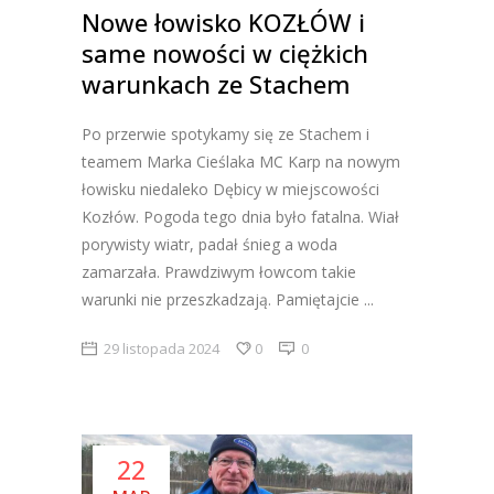
Nowe łowisko KOZŁÓW i
same nowości w ciężkich
warunkach ze Stachem
Po przerwie spotykamy się ze Stachem i
teamem Marka Cieślaka MC Karp na nowym
łowisku niedaleko Dębicy w miejscowości
Kozłów. Pogoda tego dnia było fatalna. Wiał
porywisty wiatr, padał śnieg a woda
zamarzała. Prawdziwym łowcom takie
warunki nie przeszkadzają. Pamiętajcie
29 listopada 2024
0
0
22