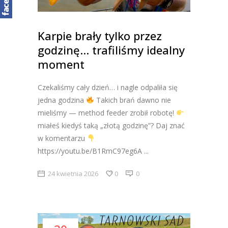
Karpie brały tylko przez
godzinę… trafiliśmy idealny
moment
Czekaliśmy cały dzień… i nagle odpaliła się
jedna godzina
Takich brań dawno nie
mieliśmy — method feeder zrobił robotę!
miałeś kiedyś taką „złotą godzinę”? Daj znać
w komentarzu
https://youtu.be/B1RmC97eg6A
24 kwietnia 2026
0
0