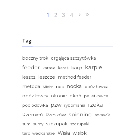
1
2
3
4
Tagi
boczny trok
drgająca szczytówka
feeder
karpie
karp
karasie
karaś
leszcze
leszcz
method feeder
nocka
metoda
noc
obóz łowca
Mielec
okonie
obóz łowcy
okoń
pellet łowca
rzeka
pzw
podlodówka
rybomania
spinning
Rzemień
Rzeszów
spławik
szczupak
sum
sumy
szczupaki
Wisła
wisłok
targi wędkarskie