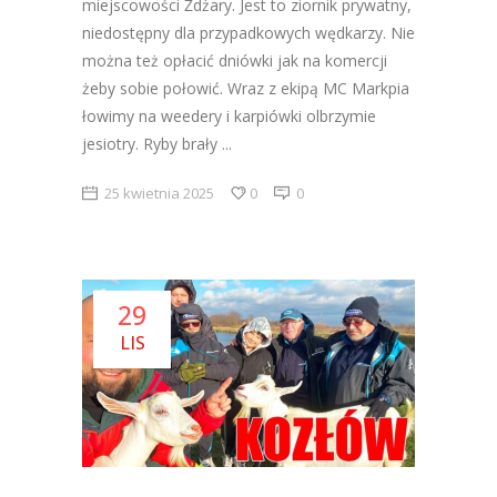
miejscowości Żdżary. Jest to ziornik prywatny,
niedostępny dla przypadkowych wędkarzy. Nie
można też opłacić dniówki jak na komercji
żeby sobie połowić. Wraz z ekipą MC Markpia
łowimy na weedery i karpiówki olbrzymie
jesiotry. Ryby brały
25 kwietnia 2025
0
0
29
LIS