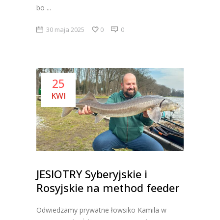
bo
30 maja 2025
0
0
25
KWI
JESIOTRY Syberyjskie i
Rosyjskie na method feeder
Odwiedzamy prywatne łowsiko Kamila w