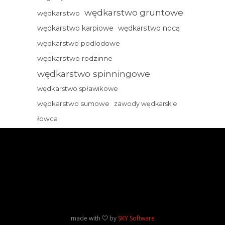
wędkarstwo gruntowe
wędkarstwo
wędkarstwo karpiowe
wędkarstwo nocą
wędkarstwo podlodowe
wędkarstwo rodzinne
wędkarstwo spinningowe
wędkarstwo spławikowe
wędkarstwo sumowe
zawody wędkarskie
łowca
made with
by
SKY Software