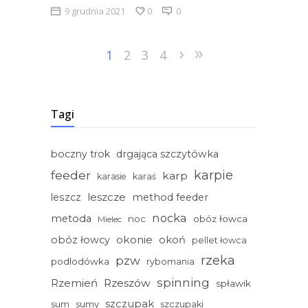
9 grudnia 2021
0
0
1
2
3
4
Tagi
boczny trok
drgająca szczytówka
feeder
karpie
karp
karasie
karaś
leszcze
leszcz
method feeder
nocka
metoda
noc
obóz łowca
Mielec
okonie
obóz łowcy
okoń
pellet łowca
rzeka
pzw
podlodówka
rybomania
spinning
Rzemień
Rzeszów
spławik
szczupak
sum
sumy
szczupaki