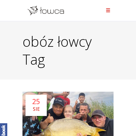
obóz łowcy
Tag
25
SIE