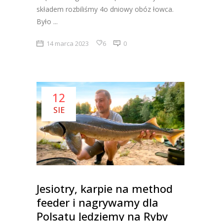
składem rozbiliśmy 4o dniowy obóz łowca.
Było
14 marca 2023
6
0
12
SIE
Jesiotry, karpie na method
feeder i nagrywamy dla
Polsatu Jedziemy na Ryby