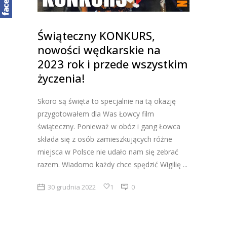
Świąteczny KONKURS,
nowości wędkarskie na
2023 rok i przede wszystkim
życzenia!
Skoro są święta to specjalnie na tą okazję
przygotowałem dla Was Łowcy film
świąteczny. Ponieważ w obóz i gang Łowca
składa się z osób zamieszkujących różne
miejsca w Polsce nie udało nam się zebrać
razem. Wiadomo każdy chce spędzić Wigilię
30 grudnia 2022
1
0