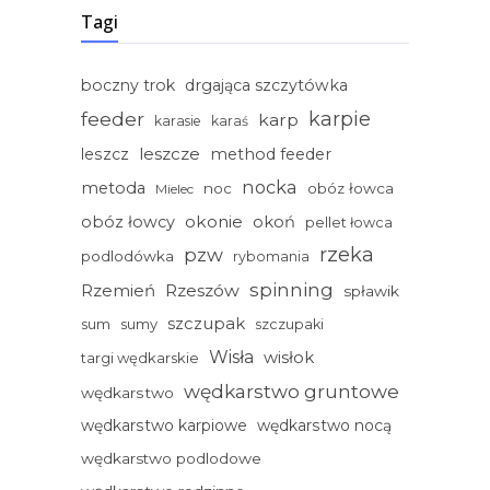
Tagi
boczny trok
drgająca szczytówka
feeder
karpie
karp
karasie
karaś
leszcze
leszcz
method feeder
nocka
metoda
noc
obóz łowca
Mielec
okonie
obóz łowcy
okoń
pellet łowca
rzeka
pzw
podlodówka
rybomania
spinning
Rzemień
Rzeszów
spławik
szczupak
sum
sumy
szczupaki
Wisła
wisłok
targi wędkarskie
wędkarstwo gruntowe
wędkarstwo
wędkarstwo karpiowe
wędkarstwo nocą
wędkarstwo podlodowe