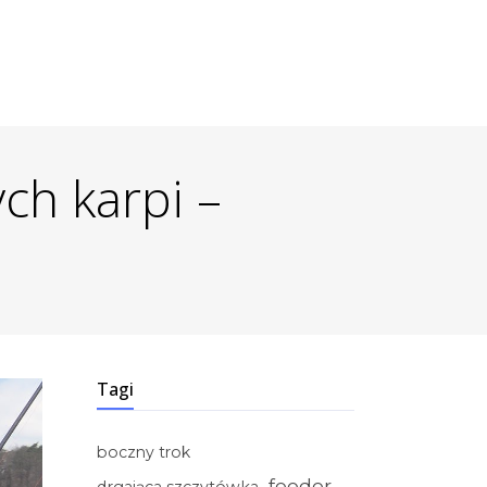
ch karpi –
Tagi
boczny trok
feeder