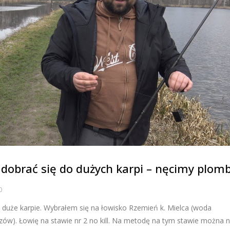
 dobrać się do dużych karpi – nęcimy plom
0
ż duże karpie. Wybrałem się na łowisko Rzemień k. Mielca (woda
ów). Łowię na stawie nr 2 no kill. Na metodę na tym stawie można n