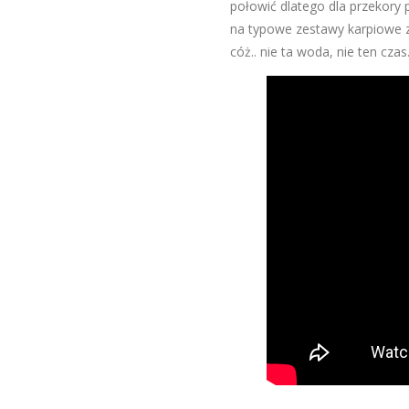
połowić dlatego dla przekory 
na typowe zestawy karpiowe z
cóż.. nie ta woda, nie ten cza