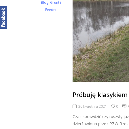
Blog
,
Grunt i
Feeder
Próbuję klasykiem
30 kwietnia 2021
0
Czas sprawdzić czy ruszyły ju
dzierżawiona przez PZW Rzesz