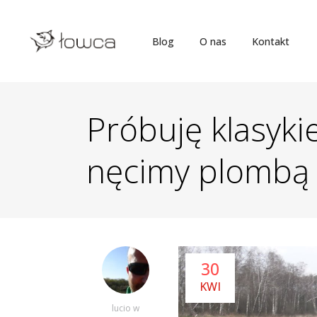
Blog
O nas
Kontakt
Próbuję klasyki
nęcimy plombą
30
KWI
lucio
w