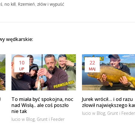
aś
,
no kill
,
Rzemień
,
złów i wypuść
wy wędkarskie:
10
22
LIP
MAJ
ł
To miała być spokojna, noc
Jurek wrócił… i od razu
nad Wisłą.. ale coś poszło
złowił największego ka
nie tak
lucio
w
Blog
,
Grunt i Feede
lucio
w
Blog
,
Grunt i Feeder