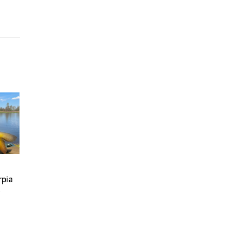
rpia
r