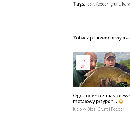
Tags:
c&r
,
feeder
,
grunt
,
kar
Zobacz poprzednie wypra
17
LIP
Ogromny szczupak zerwa
metalowy przypon…
lucio
w
Blog
,
Grunt i Feeder