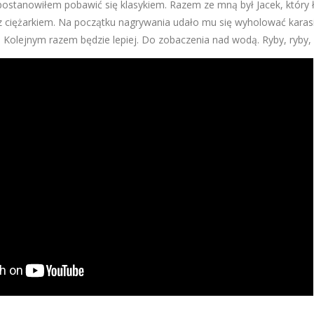
postanowiłem pobawić się klasykiem. Razem ze mną był Jacek, który 
 ciężarkiem. Na początku nagrywania udało mu się wyholować karas
s. Kolejnym razem będzie lepiej. Do zobaczenia nad wodą. Ryby, ryby, 