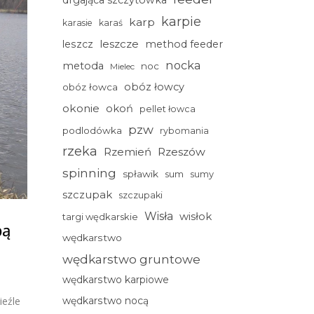
drgająca szczytówka
karpie
karp
karasie
karaś
leszcze
leszcz
method feeder
nocka
metoda
noc
Mielec
obóz łowcy
obóz łowca
okonie
okoń
pellet łowca
pzw
podlodówka
rybomania
rzeka
Rzemień
Rzeszów
spinning
spławik
sum
sumy
szczupak
szczupaki
Wisła
wisłok
targi wędkarskie
bą
wędkarstwo
wędkarstwo gruntowe
wędkarstwo karpiowe
ieźle
wędkarstwo nocą