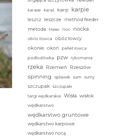
drgająca szczytówka
karpie
karp
karasie
karaś
leszcze
leszcz
method feeder
nocka
metoda
noc
Mielec
obóz łowcy
obóz łowca
okonie
okoń
pellet łowca
pzw
podlodówka
rybomania
rzeka
Rzemień
Rzeszów
spinning
spławik
sum
sumy
szczupak
szczupaki
Wisła
wisłok
targi wędkarskie
wędkarstwo
wędkarstwo gruntowe
wędkarstwo karpiowe
wędkarstwo nocą