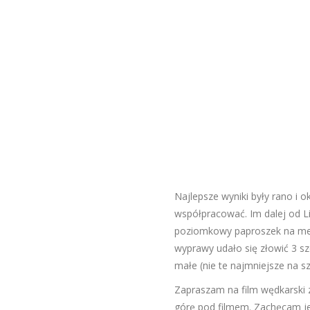
Najlepsze wyniki były rano i 
współpracować. Im dalej od Li
poziomkowy paproszek na met
wyprawy udało się złowić 3 s
małe (nie te najmniejsze na sz
Zapraszam na film wędkarski 
górę pod filmem. Zachęcam j