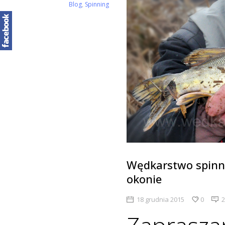
Blog
,
Spinning
Wędkarstwo spinn
okonie
18 grudnia 2015
0
2