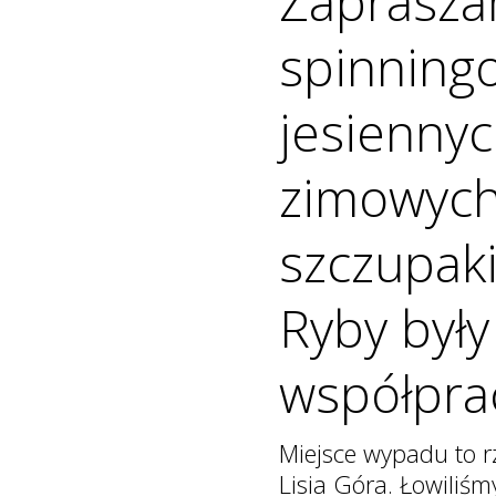
Zaprasza
spinning
jesiennyc
zimowych
szczupaki
Ryby były
współpra
Miejsce wypadu to r
Lisia Góra. Łowiliś