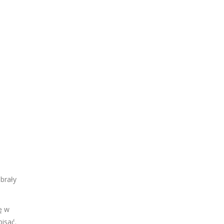
brały
ę w
isać.