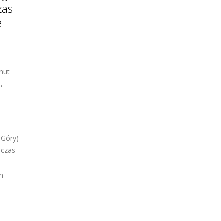
zas
e
nut
,
 Góry)
 czas
en