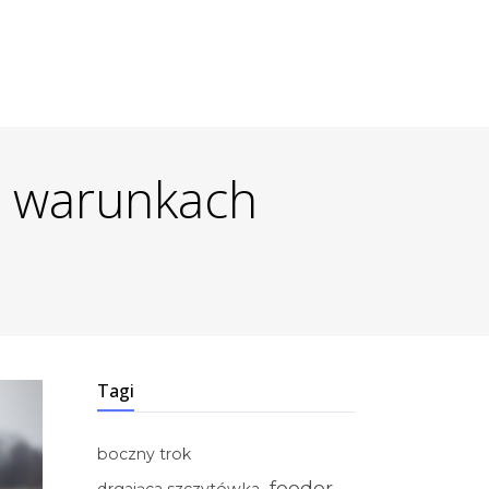
h warunkach
Tagi
boczny trok
feeder