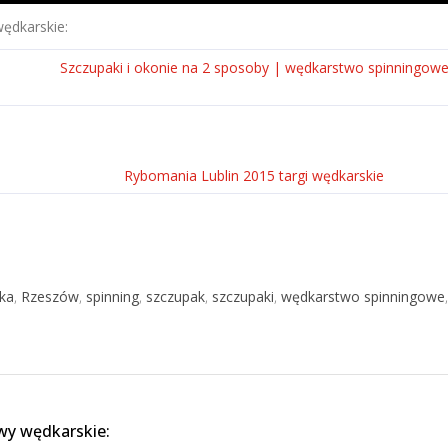
ędkarskie:
Szczupaki i okonie na 2 sposoby | wędkarstwo spinningow
Rybomania Lublin 2015 targi wędkarskie
ka
,
Rzeszów
,
spinning
,
szczupak
,
szczupaki
,
wędkarstwo spinningowe
,
wy wędkarskie: