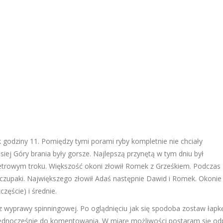
ok godziny 11. Pomiędzy tymi porami ryby kompletnie nie chciały
siej Góry brania były gorsze. Najlepszą przynętą w tym dniu był
rowym troku. Większość okoni złowił Romek z Grześkiem. Podczas
zczupaki. Największego złowił Adaś następnie Dawid i Romek. Okonie 
częście) i średnie.
z wyprawy spinningowej. Po oglądnięciu jak się spodoba zostaw łapk
ednocześnie do komentowania. W miarę możliwości postaram się odp