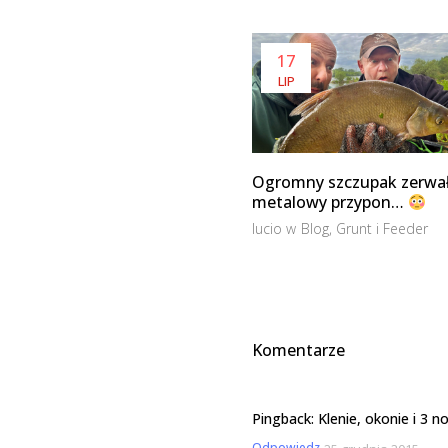
17
LIP
Ogromny szczupak zerwa
metalowy przypon…
lucio
w
Blog
,
Grunt i Feeder
Komentarze
Pingback:
Klenie, okonie i 3
Odpowiedz