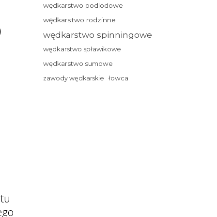
wędkarstwo podlodowe
o
wędkarstwo rodzinne
wędkarstwo spinningowe
wędkarstwo spławikowe
wędkarstwo sumowe
łowca
zawody wędkarskie
atu
ego