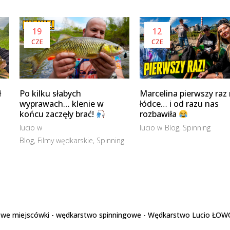
19
12
CZE
CZE
ł
Po kilku słabych
Marcelina pierwszy raz
wyprawach… klenie w
łódce… i od razu nas
końcu zaczęły brać!
rozbawiła
lucio
w
lucio
w
Blog
,
Spinning
Blog
,
Filmy wędkarskie
,
Spinning
 nowe miejscówki - wędkarstwo spinningowe - Wędkarstwo Lucio ŁOW