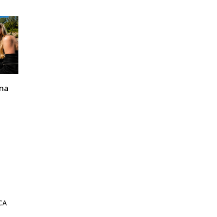
 na
CA