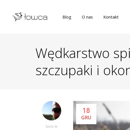
Blog
O nas
Kontakt
Wędkarstwo sp
szczupaki i oko
18
GRU
lucio
w