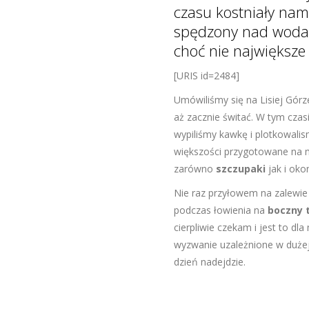
czasu kostniały nam 
spędzony nad woda. 
choć nie największe
[URIS id=2484]
Umówiliśmy się na Lisiej Górz
aż zacznie świtać. W tym cza
wypiliśmy kawkę i plotkowalis
większości przygotowane na
zarówno
szczupaki
jak i oko
Nie raz przyłowem na zalewie 
podczas łowienia na
boczny 
cierpliwie czekam i jest to d
wyzwanie uzależnione w dużej 
dzień nadejdzie.