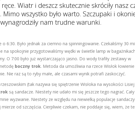
ręce. Wiatr i deszcz skutecznie skróciły nasz c
Mimo wszystko było warto. Szczupaki i okoni
 wynagrodziły nam trudne warunki.
e o 6:30. Było jednak za ciemno na spinningowanie. Czekaliśmy 30 mi
sie na spokojnie przygotowaliśmy wędki w świetle lamp w bagażnikach
my. O 7:00 było już wystarczająco jasno. Do wody trafiły zestawy w
 metodę
boczny trok
. Metoda da umożliwia na rzece Wisłok łowienie
nie. Nie raz są to ryby małe, ale czasami wynik potrafi zaskoczyć.
rzeszowskim (tak nazywa się spiętrzenie Wisłoka na wysokości Lisiej
trok
są sandacze. Niestety nie udało mi się jeszcze tego nagrać. Cały
la mnie wyzwanie. Niestety ze względu na niewielką populacje sandaczy
mierze od szczęścia. Cierpliwie czekam, nie poddaje się, wiem, że t