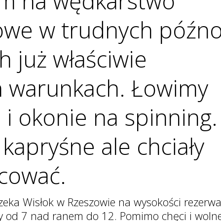
m na wędkarstwo
owe w trudnych późn
h już właściwie
 warunkach. Łowimy
 i okonie na spinning.
 kapryśne ale chciały
cować.
zeka Wisłok w Rzeszowie na wysokości rezerw
my od 7 nad ranem do 12. Pomimo chęci i woln