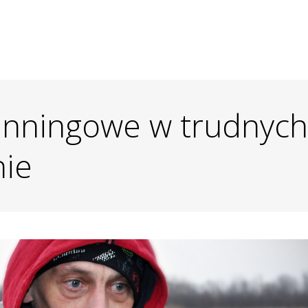
inningowe w trudnyc
nie